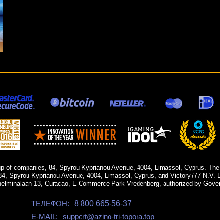
up of companies, 84, Spyrou Kyprianou Avenue, 4004, Limassol, Cyprus. The
84, Spyrou Kyprianou Avenue, 4004, Limassol, Cyprus, and Victory777 N.V. Li
helminalaan 13, Curacao, E-Commerce Park Vredenberg, authorized by Gover
ТЕЛЕФОН:
8 800 665-56-37
E-MAIL:
support@azino-tri-topora.top