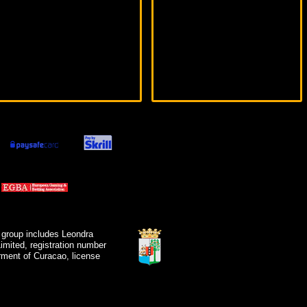
 group includes Leondra
mited, registration number
ment of Curacao, license