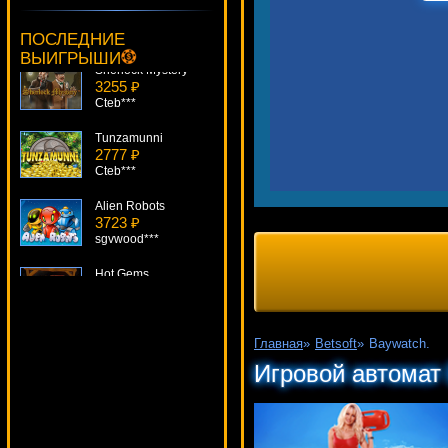
Root77***
Sherlock Mystery
ПОСЛЕДНИЕ
3255 ₽
ВЫИГРЫШИ
Cteb***
Tunzamunni
2777 ₽
Cteb***
Alien Robots
3723 ₽
sgvwood***
Hot Gems
2134 ₽
superman***
Joker Jester
1801 ₽
Gamer***
Главная
»
Betsoft
»
Baywatch.
Игровой автомат
Wild Rockets
2552 ₽
drink***