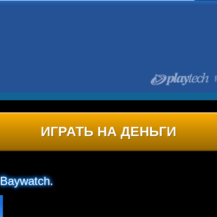
ИГРАТЬ НА ДЕНЬГИ
 Baywatch.