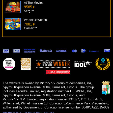
At The Movies
9585 ₽
Serg***
Wheel Of Wealth
7081 ₽
Gamer***
Golden Cobras
11405 ₽
Panamer***
Cowboys & Aliens
10475 ₽
kat***
Legends Of Ra
15138 ₽
Lucy***
The website is owned by Victory777 group of companies, 84,
Spyrou Kyprianou Avenue, 4004, Limassol, Cyprus. The group
includes Leondra Limited, registration number HE349390, 84,
Spyrou Kyprianou Avenue, 4004, Limassol, Cyprus, and
Victory777 N.V. Limited, registration number 134627, P.O. Box 4762,
Willemstad, Wilhelminalaan 13, Curacao, E-Commerce Park Vredenberg,
authorized by Goverment of Curacao, license number 8048/JAZ2015-009