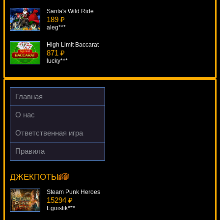
Santa's Wild Ride
189 ₽
aleg***
High Limit Baccarat
871 ₽
lucky***
Gladiator
4087 ₽
Panamer***
Главная
Haunted House
О нас
557 ₽
sgvwood***
Ответственная игра
Trolls
Правила
4197 ₽
Bubble Bonanza
DenisVS***
6697 ₽
sgvwood***
ДЖЕКПОТЫ
Steam Punk Heroes
15294 ₽
Egoistik***