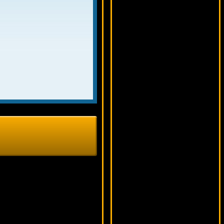
16473 ₽
Lucy***
Bar 7's
18827 ₽
kat***
Gladiator.
17715 ₽
lucky***