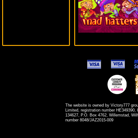
drink***
The website is owned by Victory777 gro
Limited, registration number HE349390, 
134627, P.O. Box 4762, Willemstad, Wil
number 8048/JAZ2015-009