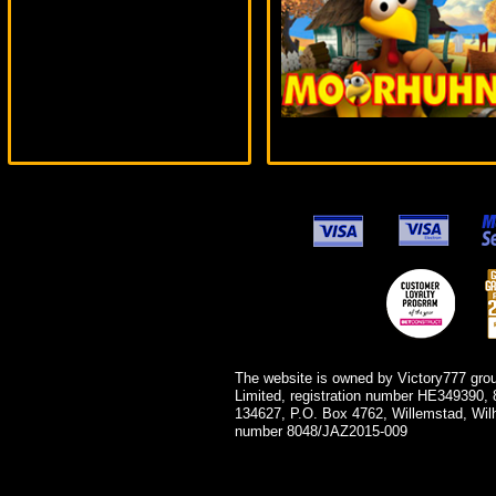
Serg***
The website is owned by Victory777 gro
Limited, registration number HE349390, 
134627, P.O. Box 4762, Willemstad, Wil
number 8048/JAZ2015-009