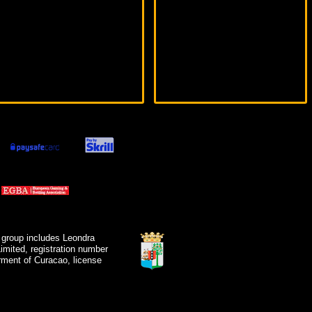
 group includes Leondra
mited, registration number
ment of Curacao, license