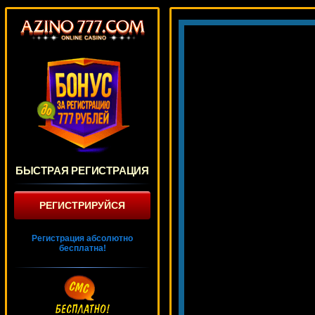
БЫСТРАЯ РЕГИСТРАЦИЯ
РЕГИСТРИРУЙСЯ
Регистрация абсолютно
бесплатна!