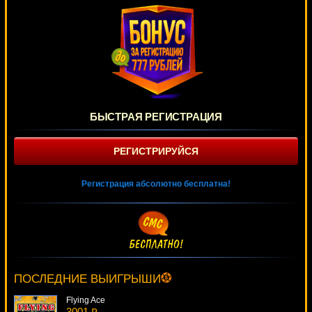
БЫСТРАЯ РЕГИСТРАЦИЯ
РЕГИСТРИРУЙСЯ
Регистрация абсолютно бесплатна!
Devil's Delight
218 ₽
Root77***
ПОСЛЕДНИЕ ВЫИГРЫШИ
Flying Ace
3001 ₽