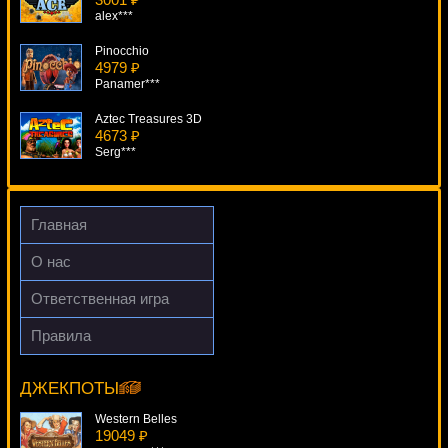
alex***
Pinocchio
4979 ₽
Panamer***
Aztec Treasures 3D
4673 ₽
Serg***
Joker Wild
3855 ₽
ivan-lev***
Главная
Wolf Cub
О нас
819 ₽
Serg***
Ответственная игра
Robinson
Правила
4746 ₽
Sizzling Gems
mgarkunov***
13046 ₽
superman***
ДЖЕКПОТЫ
Western Belles
19049 ₽