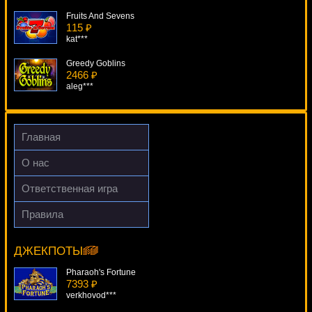
Fruits And Sevens
115 ₽
kat***
Greedy Goblins
2466 ₽
aleg***
Gold Ahoy
4252 ₽
Cteb***
Главная
The Great Ming Empire
О нас
2787 ₽
Cteb***
Ответственная игра
Clockwork Oranges
Правила
4383 ₽
Spring Break
Egoistik***
6904 ₽
tank***
ДЖЕКПОТЫ
Pharaoh's Fortune
7393 ₽
verkhovod***