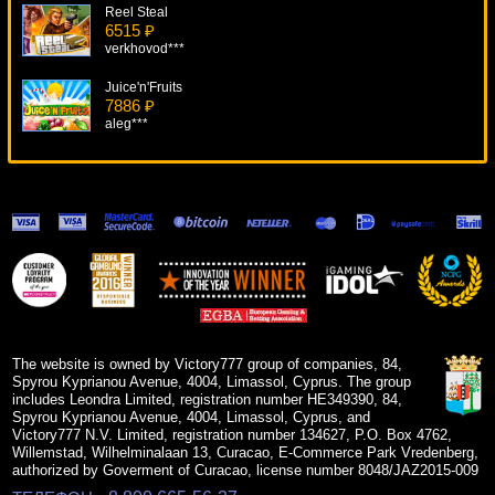
Reel Steal
6515 ₽
verkhovod***
Juice'n'Fruits
7886 ₽
aleg***
Rex
16954 ₽
Root77***
Alaskan Fishing
5826 ₽
superman***
Funky Seventies
19405 ₽
Panamer***
The website is owned by Victory777 group of companies, 84,
Spyrou Kyprianou Avenue, 4004, Limassol, Cyprus. The group
includes Leondra Limited, registration number HE349390, 84,
Spyrou Kyprianou Avenue, 4004, Limassol, Cyprus, and
Victory777 N.V. Limited, registration number 134627, P.O. Box 4762,
Willemstad, Wilhelminalaan 13, Curacao, E-Commerce Park Vredenberg,
authorized by Goverment of Curacao, license number 8048/JAZ2015-009